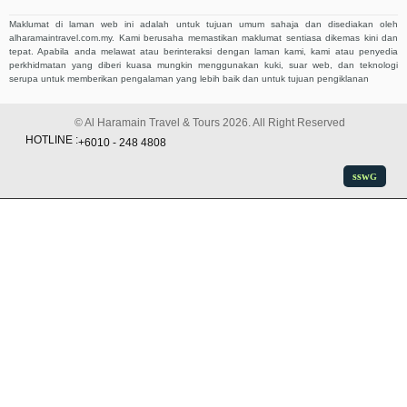
Maklumat di laman web ini adalah untuk tujuan umum sahaja dan disediakan oleh
alharamaintravel.com.my. Kami berusaha memastikan maklumat sentiasa dikemas kini dan
tepat. Apabila anda melawat atau berinteraksi dengan laman kami, kami atau penyedia
perkhidmatan yang diberi kuasa mungkin menggunakan kuki, suar web, dan teknologi
serupa untuk memberikan pengalaman yang lebih baik dan untuk tujuan pengiklanan
© Al Haramain Travel & Tours 2026. All Right Reserved
HOTLINE :
+6010 - 248 4808
ssw
G