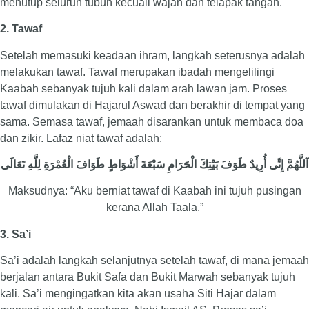
menutup seluruh tubuh kecuali wajah dan telapak tangan.
2. Tawaf
Setelah memasuki keadaan ihram, langkah seterusnya adalah
melakukan tawaf. Tawaf merupakan ibadah mengelilingi
Kaabah sebanyak tujuh kali dalam arah lawan jam. Proses
tawaf dimulakan di Hajarul Aswad dan berakhir di tempat yang
sama. Semasa tawaf, jemaah disarankan untuk membaca doa
dan zikir. Lafaz niat tawaf adalah:
آللَّهُمَّ إِنِّى أُرِيدٌ طَوَفَ بَيْتِكَ الْحَرَامِ سَبْعَةَ أَشْوَاطٍ طَوَافَ الْعُمْرَةِ لِلَّهِ تَعَالَى
Maksudnya: “Aku berniat tawaf di Kaabah ini tujuh pusingan
kerana Allah Taala.”
3. Sa’i
Sa’i adalah langkah selanjutnya setelah tawaf, di mana jemaah
berjalan antara Bukit Safa dan Bukit Marwah sebanyak tujuh
kali. Sa’i mengingatkan kita akan usaha Siti Hajar dalam