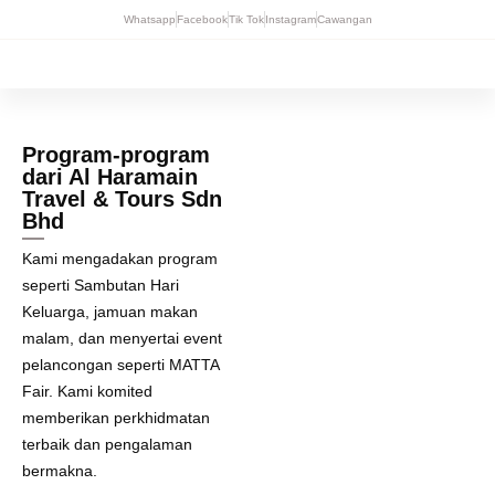
Whatsapp
Facebook
Tik Tok
Instagram
Cawangan
Program-program
dari Al Haramain
Travel & Tours Sdn
Bhd
Kami mengadakan program
seperti Sambutan Hari
Keluarga, jamuan makan
malam, dan menyertai event
pelancongan seperti MATTA
Fair. Kami komited
memberikan perkhidmatan
terbaik dan pengalaman
bermakna.