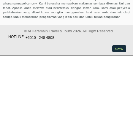
alharamaintravel.com.my. Kami berusaha memastikan maklumat sentiasa dikemas kini dan
tepat. Apabila anda melawat atau berinteraksi dengan laman kami, kami atau penyedia
perkhidmatan yang diberi kuasa mungkin menggunakan kuki, suar web, dan teknologi
serupa untuk memberikan pengalaman yang lebih baik dan untuk tujuan pengiklanan
© Al Haramain Travel & Tours 2026. All Right Reserved
HOTLINE :
+6010 - 248 4808
ssw
G