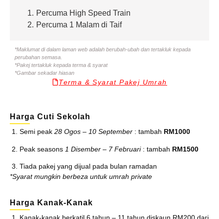
1.
Percuma High Speed Train
2.
Percuma 1 Malam di Taif
*Maklumat di dalam laman web adalah berubah-ubah dan tertakluk kepada
perubahan semasa.
*Pakej tertakluk kepada terma & syarat
*Gambar sekadar hiasan
Terma & Syarat Pakej Umrah
Harga Cuti Sekolah
Semi peak
28 Ogos – 10 September
: tambah
RM1000
Peak seasons
1 Disember – 7 Februari
: tambah
RM1500
Tiada pakej yang dijual pada bulan ramadan
*Syarat mungkin berbeza untuk umrah private
Harga Kanak-Kanak
Kanak-kanak berkatil 6 tahun – 11 tahun diskaun RM200 dari