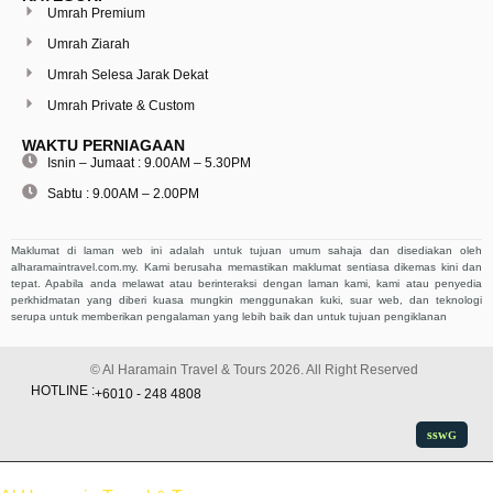
Umrah Premium
Umrah Ziarah
Umrah Selesa Jarak Dekat
Umrah Private & Custom
WAKTU PERNIAGAAN
Isnin – Jumaat : 9.00AM – 5.30PM
Sabtu : 9.00AM – 2.00PM
Maklumat di laman web ini adalah untuk tujuan umum sahaja dan disediakan oleh
alharamaintravel.com.my. Kami berusaha memastikan maklumat sentiasa dikemas kini dan
tepat. Apabila anda melawat atau berinteraksi dengan laman kami, kami atau penyedia
perkhidmatan yang diberi kuasa mungkin menggunakan kuki, suar web, dan teknologi
serupa untuk memberikan pengalaman yang lebih baik dan untuk tujuan pengiklanan
© Al Haramain Travel & Tours 2026. All Right Reserved
HOTLINE :
+6010 - 248 4808
ssw
G