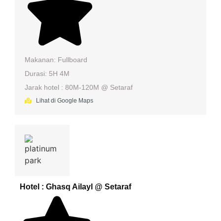
Makanan: Fullboard
Durasi: 5H 4M
Jarak hotel : 80M-120M @ Setaraf
Lihat di Google Maps
Hotel : Ghasq Ailayl @ Setaraf