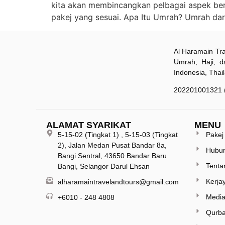
kita akan membincangkan pelbagai aspek berk
pakej yang sesuai. Apa Itu Umrah? Umrah dari
Al Haramain Tra
Umrah, Haji, d
Indonesia, Thai
202201001321 
ALAMAT SYARIKAT
MENU
5-15-02 (Tingkat 1) , 5-15-03 (Tingkat
Pakej
2), Jalan Medan Pusat Bandar 8a,
Hubun
Bangi Sentral, 43650 Bandar Baru
Tenta
Bangi, Selangor Darul Ehsan
Kerja
alharamaintravelandtours@gmail.com
Medi
+6010 - 248 4808
Qurb