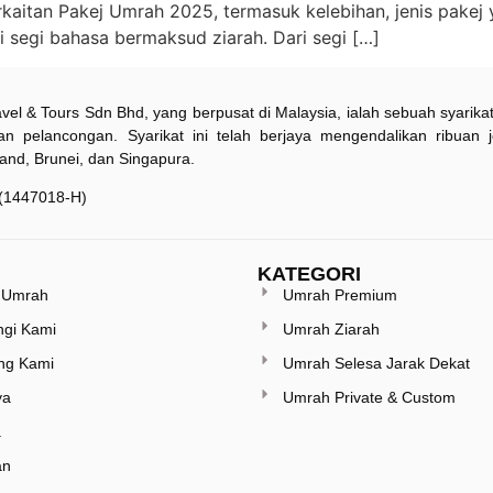
aitan Pakej Umrah 2025, termasuk kelebihan, jenis pakej y
 segi bahasa bermaksud ziarah. Dari segi […]
vel & Tours Sdn Bhd, yang berpusat di Malaysia, ialah sebuah syari
an pelancongan. Syarikat ini telah berjaya mengendalikan ribuan 
land, Brunei, dan Singapura.
(1447018-H)
KATEGORI
 Umrah
Umrah Premium
gi Kami
Umrah Ziarah
ng Kami
Umrah Selesa Jarak Dekat
ya
Umrah Private & Custom
a
an