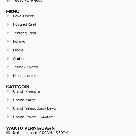
+6010 - 248 4808
MENU
Pakej Umrah
Hubungi Kami
Tentang Kami
Kerjaya
Media
Qurban
Terma & Syarat
Kursus Umrah
KATEGORI
Umrah Premium
Umrah Ziarah
Umrah Selesa Jarak Dekat
Umrah Private & Custom
WAKTU PERNIAGAAN
Isnin – Jumaat : 9.00AM – 5.30PM