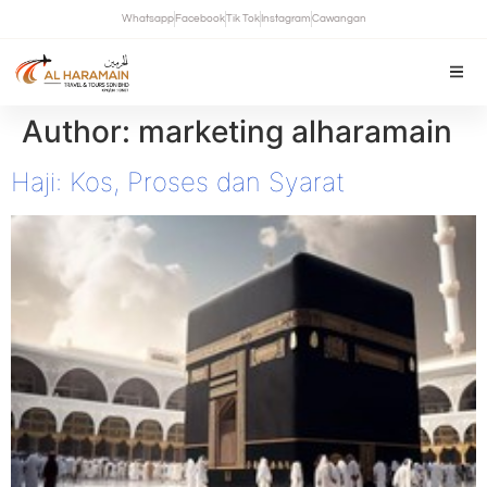
Whatsapp
Facebook
Tik Tok
Instagram
Cawangan
Author:
marketing alharamain
Haji: Kos, Proses dan Syarat